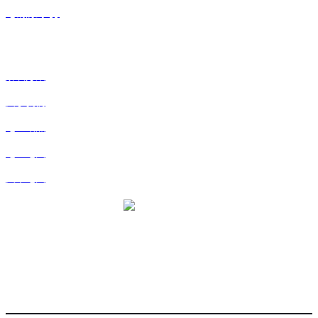
电销防封app
快捷
解决方案
关于我们
地区站点
地区地图
文章地图
微信二维码