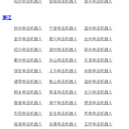
招远电话机器人
邹城电话机器人
邹平电话机器人
浙江
杭州电话机器人
宁波电话机器人
温州电话机器人
金华电话机器人
嘉兴电话机器人
台州电话机器人
绍兴电话机器人
湖州电话机器人
丽水电话机器人
衢州电话机器人
舟山电话机器人
乐清电话机器人
瑞安电话机器人
义乌电话机器人
余姚电话机器人
诸暨电话机器人
象山电话机器人
温岭电话机器人
桐乡电话机器人
慈溪电话机器人
长兴电话机器人
嘉善电话机器人
海宁电话机器人
德清电话机器人
东阳电话机器人
安吉电话机器人
苍南电话机器人
临海电话机器人
永康电话机器人
玉环电话机器人