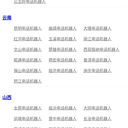
公主岭电话机器人
云南
昆明电话机器人
曲靖电话机器人
大理电话机器人
红河电话机器人
玉溪电话机器人
丽江电话机器人
文山电话机器人
楚雄电话机器人
西双版纳电话机器人
昭通电话机器人
德宏电话机器人
普洱电话机器人
保山电话机器人
临沧电话机器人
迪庆电话机器人
怒江电话机器人
山西
太原电话机器人
临汾电话机器人
大同电话机器人
运城电话机器人
晋中电话机器人
长治电话机器人