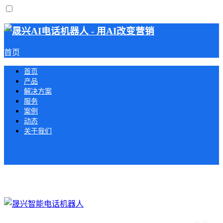
首页
首页
产品
解决方案
服务
案例
动态
关于我们