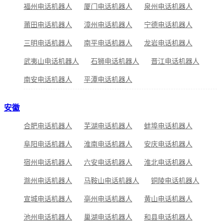
福州电话机器人
厦门电话机器人
泉州电话机器人
莆田电话机器人
漳州电话机器人
宁德电话机器人
三明电话机器人
南平电话机器人
龙岩电话机器人
武夷山电话机器人
石狮电话机器人
晋江电话机器人
南安电话机器人
平潭电话机器人
安徽
合肥电话机器人
芜湖电话机器人
蚌埠电话机器人
阜阳电话机器人
淮南电话机器人
安庆电话机器人
宿州电话机器人
六安电话机器人
淮北电话机器人
滁州电话机器人
马鞍山电话机器人
铜陵电话机器人
宣城电话机器人
亳州电话机器人
黄山电话机器人
池州电话机器人
巢湖电话机器人
和县电话机器人