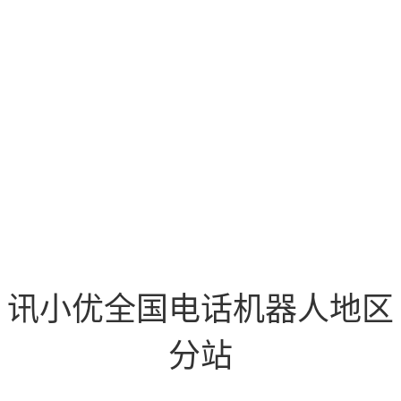
我们的目标是提供全国业内最佳的AI电话机器人
智能营销平台
讯小优全国电话机器人地区
分站