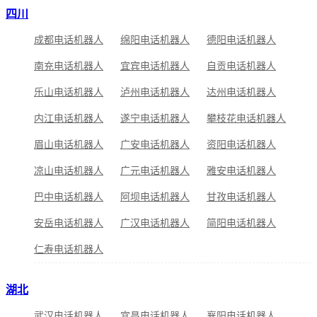
四川
成都电话机器人
绵阳电话机器人
德阳电话机器人
南充电话机器人
宜宾电话机器人
自贡电话机器人
乐山电话机器人
泸州电话机器人
达州电话机器人
内江电话机器人
遂宁电话机器人
攀枝花电话机器人
眉山电话机器人
广安电话机器人
资阳电话机器人
凉山电话机器人
广元电话机器人
雅安电话机器人
巴中电话机器人
阿坝电话机器人
甘孜电话机器人
安岳电话机器人
广汉电话机器人
简阳电话机器人
仁寿电话机器人
湖北
武汉电话机器人
宜昌电话机器人
襄阳电话机器人