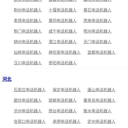
荆州电话机器人
十堰电话机器人
黄石电话机器人
孝感电话机器人
黄冈电话机器人
恩施电话机器人
荆门电话机器人
咸宁电话机器人
鄂州电话机器人
随州电话机器人
潜江电话机器人
天门电话机器人
仙桃电话机器人
神农架电话机器人
宜都电话机器人
汉川电话机器人
枣阳电话机器人
河北
石家庄电话机器人
保定电话机器人
唐山电话机器人
廊坊电话机器人
邯郸电话机器人
秦皇岛电话机器人
沧州电话机器人
邢台电话机器人
衡水电话机器人
张家口电话机器人
承德电话机器人
定州电话机器人