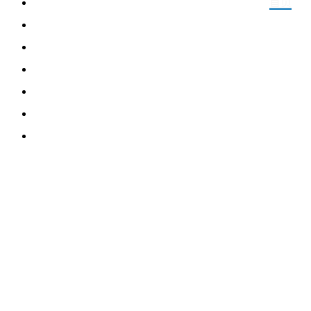
首页
产品
解决方案
服务
案例
动态
关于我们
讯小优电话机器人地
区分站