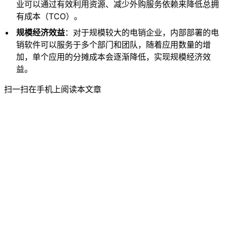
业可以通过有效利用资源、减少外购服务依赖来降低总拥
有成本（TCO）。
规模经济效益
：对于规模较大的电销企业，内部部署的电
销软件可以服务于多个部门和团队，随着应用数量的增
加，单个应用的分摊成本会逐渐降低，实现规模经济效
益。
扫一扫在手机上阅读本文章
关于讯小优延边电话机器人
讯小优商务电话 : 19258322391
邮箱：644424778@qq.com
通过人工智能与大数据技术改变营销，让企业更好与客户沟通更美
好。