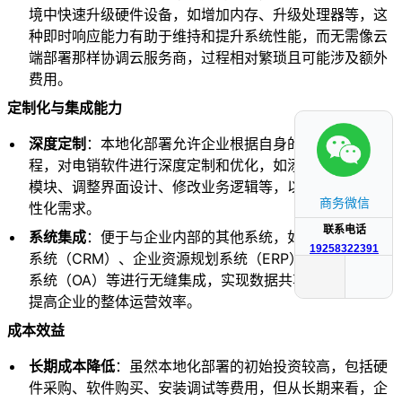
境中快速升级硬件设备，如增加内存、升级处理器等，这
种即时响应能力有助于维持和提升系统性能，而无需像云
端部署那样协调云服务商，过程相对繁琐且可能涉及额外
费用。
定制化与集成能力
深度定制
：本地化部署允许企业根据自身的业务需求和流
程，对电销软件进行深度定制和优化，如添加特定的功能
模块、调整界面设计、修改业务逻辑等，以满足企业的个
商务微信
性化需求。
联系电话
系统集成
：便于与企业内部的其他系统，如客户关系管理
19258322391
系统（CRM）、企业资源规划系统（ERP）、办公自动化
系统（OA）等进行无缝集成，实现数据共享和业务协同，
提高企业的整体运营效率。
成本效益
长期成本降低
：虽然本地化部署的初始投资较高，包括硬
件采购、软件购买、安装调试等费用，但从长期来看，企